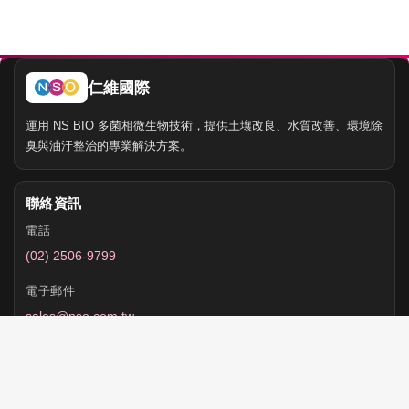
仁維國際
運用 NS BIO 多菌相微生物技術，提供土壤改良、水質改善、環境除
臭與油汙整治的專業解決方案。
聯絡資訊
電話
(02) 2506-9799
電子郵件
sales@nso.com.tw
公司地址
104094
台北市中山區
長安東路二段108號8樓之6