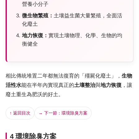
營養小分子
微生物繁殖：
土壤益生菌大量繁殖，全面活
化廢土
地力恢復：
實現土壤物理、化學、生物的均
衡健全
相比傳統堆置二年都無法復育的「殭屍化廢土」，
生物
活性水
能在半年內實現真正的
土壤整治
與
地力恢復
，讓
廢土重生為肥沃的好土。
↑ 返回目次
→ 下一節：環境除臭方案
4 環境除臭方案