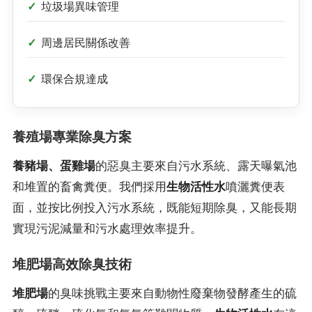
垃圾場異味管理
周邊居民關係改善
環保合規達成
養殖場專業除臭方案
養豬場、蛋雞場
的惡臭主要來自污水系統、露天曝氣池
和堆置的畜禽糞便。我們採用
生物活性水
噴灑糞便表
面，並按比例投入污水系統，既能短期除臭，又能長期
實現污泥減量和污水處理效率提升。
堆肥場高效除臭技術
堆肥場
的臭味挑戰主要來自動物性廢棄物發酵產生的硫